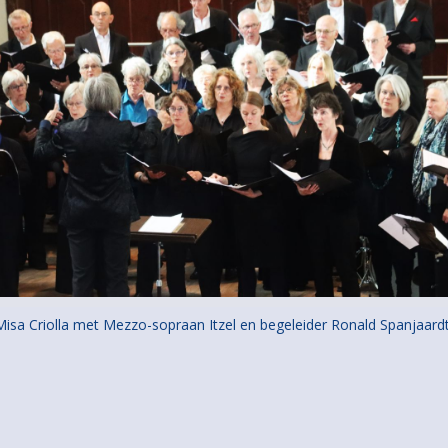
Misa Criolla met Mezzo-sopraan Itzel en begeleider Ronald Spanjaardt